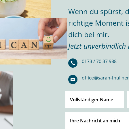
Wenn du spürst, d
richtige Moment i
dich bei mir.
Jetzt unverbindlich
0173 / 70 37 988

office@sarah-thullner
