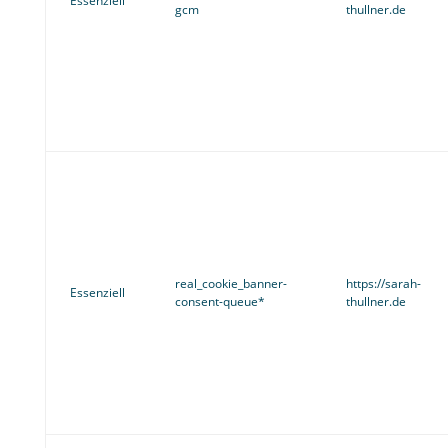
Essenziell
gcm
thullner.de
real_cookie_banner-
https://sarah-
Essenziell
consent-queue*
thullner.de