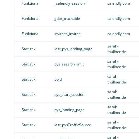
Funktional
_calendly_session
calendly.com
Funktional
gdpr_trackable
calendly.com
Funktional
invitees_invitee
calendly.com
sarah-
Statistik
last_pys_landing_page
thullner.de
sarah-
Statistik
pys_session_limit
thullner.de
sarah-
Statistik
pbid
thullner.de
sarah-
Statistik
pys_start_session
thullner.de
sarah-
Statistik
pys_landing_page
thullner.de
sarah-
Statistik
last_pysTrafficSource
thullner.de
sarah-