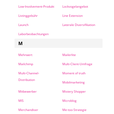
Low-Involvement-Produkt
Lockvogelangebot
Listinggebühr
Line Extension
Launch
Laterale Diversifikation
Laborbeobachtungen
M
Mehrwert
Mailerlite
Mailchimp
Multi-Client-Umfrage
Multi-Channel-
Moment of truth
Distribution
Mobilmarketing
Mitbewerber
Mistery Shopper
MIS
Microblog
Merchandiser
Me-too-Strategie