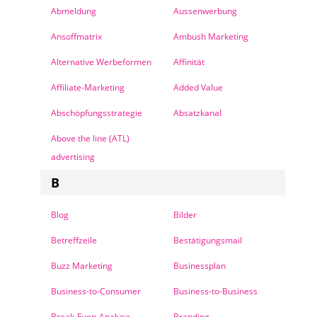
Abmeldung
Aussenwerbung
Ansoffmatrix
Ambush Marketing
Alternative Werbeformen
Affinität
Affiliate-Marketing
Added Value
Abschöpfungsstrategie
Absatzkanal
Above the line (ATL)
advertising
B
Blog
Bilder
Betreffzeile
Bestätigungsmail
Buzz Marketing
Businessplan
Business-to-Consumer
Business-to-Business
Break-Even-Analyse
Branding