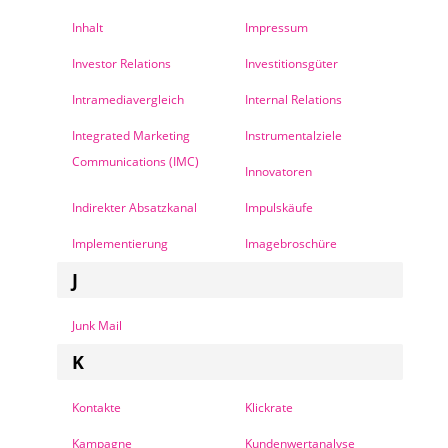
Inhalt
Impressum
Investor Relations
Investitionsgüter
Intramediavergleich
Internal Relations
Integrated Marketing
Instrumentalziele
Communications (IMC)
Innovatoren
Indirekter Absatzkanal
Impulskäufe
Implementierung
Imagebroschüre
J
Junk Mail
K
Kontakte
Klickrate
Kampagne
Kundenwertanalyse