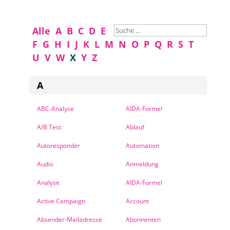
Alle
A
B
C
D
E
F
G
H
I
J
K
L
M
N
O
P
Q
R
S
T
U
V
W
X
Y
Z
A
ABC-Analyse
AIDA-Formel
A/B Test
Ablauf
Autoresponder
Automation
Audio
Anmeldung
Analyse
AIDA-Formel
Active Campaign
Account
Absender-Mailadresse
Abonnenten