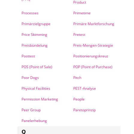
Product
Processes
Primetime
Primärzielgruppe
Primäre Marktforschung
Price Skimming
Pretest
Preisbündelung
Preis-Mengen-Strategie
Posttest
Positionierungskreuz
POS (Point of Sale)
POP (Point of Purchase)
Poor Dogs
Pitch
Physical Facilities
PEST-Analyse
Permission Marketing
People
Peer Group
Paretoprinzip
Panelerhebung
Q