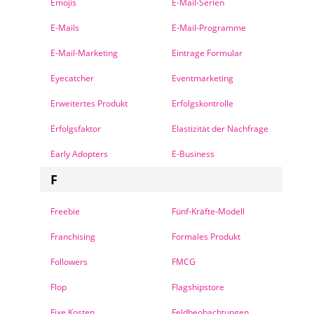
Emojis
E-Mail-Serien
E-Mails
E-Mail-Programme
E-Mail-Marketing
Eintrage Formular
Eyecatcher
Eventmarketing
Erweitertes Produkt
Erfolgskontrolle
Erfolgsfaktor
Elastizität der Nachfrage
Early Adopters
E-Business
F
Freebie
Fünf-Kräfte-Modell
Franchising
Formales Produkt
Followers
FMCG
Flop
Flagshipstore
Fixe Kosten
Feldbeobachtungen