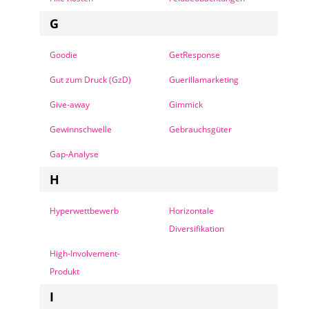
G
Goodie
GetResponse
Gut zum Druck (GzD)
Guerillamarketing
Give-away
Gimmick
Gewinnschwelle
Gebrauchsgüter
Gap-Analyse
H
Hyperwettbewerb
Horizontale
Diversifikation
High-Involvement-
Produkt
I