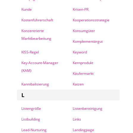
Kunde
Krisen-PR
Kostenführerschaft
Kooperationsstrategie
Konzentrierte
Konsumgüter
Marktbearbeitung
Komplementärgut
KISS-Regel
Keyword
Key-Account-Manager
Kernprodukt
(KAM)
Käufermarkt
Kannibalisierung
Kaizen
L
Listengröße
Listenbereinigung
Listbuilding
Links
Lead-Nurturing
Landingpage