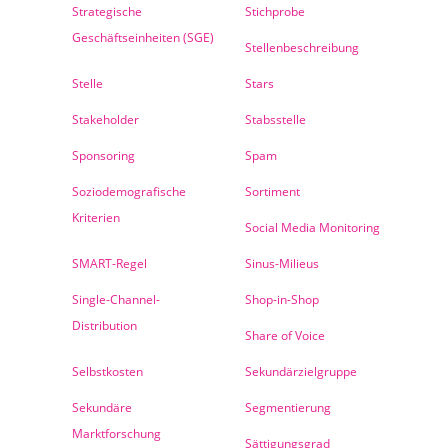
Strategische
Stichprobe
Geschäftseinheiten (SGE)
Stellenbeschreibung
Stelle
Stars
Stakeholder
Stabsstelle
Sponsoring
Spam
Soziodemografische
Sortiment
Kriterien
Social Media Monitoring
SMART-Regel
Sinus-Milieus
Single-Channel-
Shop-in-Shop
Distribution
Share of Voice
Selbstkosten
Sekundärzielgruppe
Sekundäre
Segmentierung
Marktforschung
Sättigungsgrad