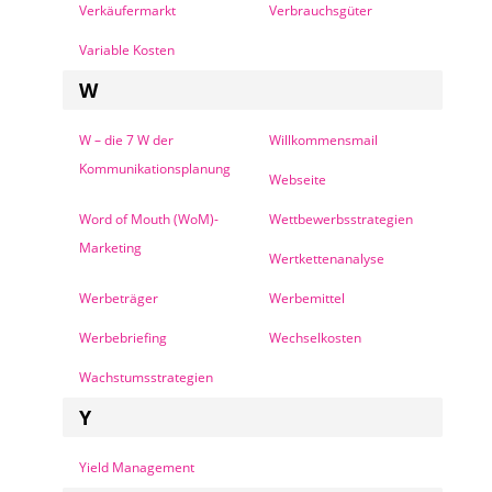
Verkäufermarkt
Verbrauchsgüter
Variable Kosten
W
W – die 7 W der
Willkommensmail
Kommunikationsplanung
Webseite
Word of Mouth (WoM)-
Wettbewerbsstrategien
Marketing
Wertkettenanalyse
Werbeträger
Werbemittel
Werbebriefing
Wechselkosten
Wachstumsstrategien
Y
Yield Management