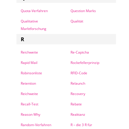
Quota-Verfahren
Question Marks
Qualitative
Qualität
Marktforschung
R
Reichweite
Re-Captcha
Rapid Mail
Rockefellerprinzip
Robinsonliste
RFID-Code
Retention
Relaunch
Reichweite
Recovery
Recall-Test
Rebate
Reason Why
Reaktanz
Random-Verfahren
R – die 3 R für