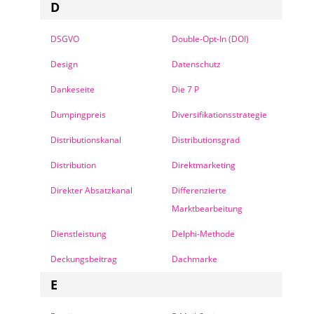
D
DSGVO
Double-Opt-In (DOI)
Design
Datenschutz
Dankeseite
Die 7 P
Dumpingpreis
Diversifikationsstrategie
Distributionskanal
Distributionsgrad
Distribution
Direktmarketing
Direkter Absatzkanal
Differenzierte
Marktbearbeitung
Dienstleistung
Delphi-Methode
Deckungsbeitrag
Dachmarke
E