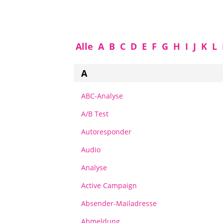
Alle
A
B
C
D
E
F
G
H
I
J
K
L
A
ABC-Analyse
A/B Test
Autoresponder
Audio
Analyse
Active Campaign
Absender-Mailadresse
Abmeldung