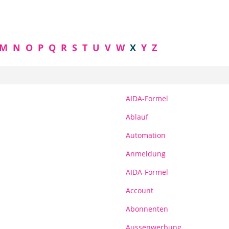
M
N
O
P
Q
R
S
T
U
V
W
X
Y
Z
AIDA-Formel
Ablauf
Automation
Anmeldung
AIDA-Formel
Account
Abonnenten
Aussenwerbung