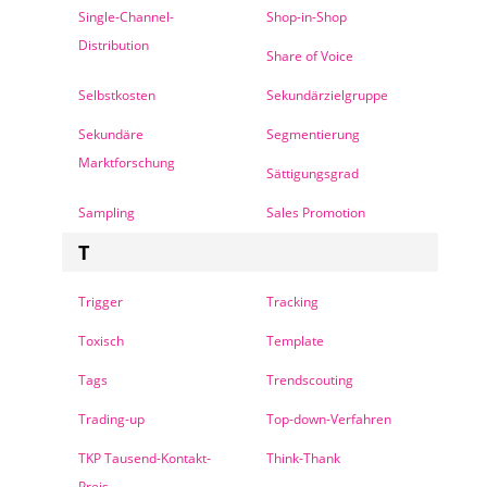
Single-Channel-
Shop-in-Shop
Distribution
Share of Voice
Selbstkosten
Sekundärzielgruppe
Sekundäre
Segmentierung
Marktforschung
Sättigungsgrad
Sampling
Sales Promotion
T
Trigger
Tracking
Toxisch
Template
Tags
Trendscouting
Trading-up
Top-down-Verfahren
TKP Tausend-Kontakt-
Think-Thank
Preis