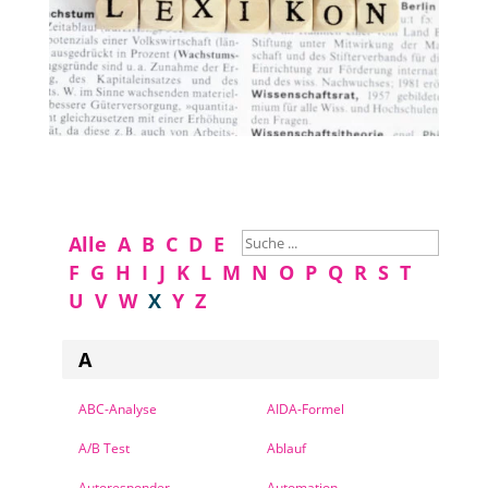
Alle
A
B
C
D
E
F
G
H
I
J
K
L
M
N
O
P
Q
R
S
T
U
V
W
X
Y
Z
A
ABC-Analyse
AIDA-Formel
A/B Test
Ablauf
Autoresponder
Automation