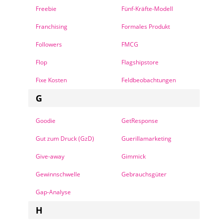
Freebie
Fünf-Kräfte-Modell
Franchising
Formales Produkt
Followers
FMCG
Flop
Flagshipstore
Fixe Kosten
Feldbeobachtungen
G
Goodie
GetResponse
Gut zum Druck (GzD)
Guerillamarketing
Give-away
Gimmick
Gewinnschwelle
Gebrauchsgüter
Gap-Analyse
H