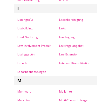
L
Listengröße
Listenbereinigung
Listbuilding
Links
Lead-Nurturing
Landingpage
Low-Involvement-Produkt
Lockvogelangebot
Listinggebühr
Line Extension
Launch
Laterale Diversifikation
Laborbeobachtungen
M
Mehrwert
Mailerlite
Mailchimp
Multi-Client-Umfrage