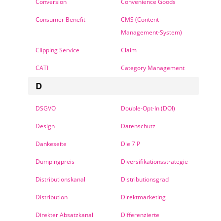
Conversion
Convenience Goods
Consumer Benefit
CMS (Content-
Management-System)
Clipping Service
Claim
CATI
Category Management
D
DSGVO
Double-Opt-In (DOI)
Design
Datenschutz
Dankeseite
Die 7 P
Dumpingpreis
Diversifikationsstrategie
Distributionskanal
Distributionsgrad
Distribution
Direktmarketing
Direkter Absatzkanal
Differenzierte