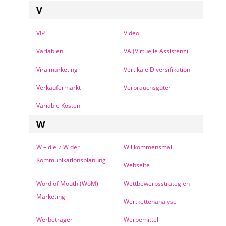
V
VIP
Video
Variablen
VA (Virtuelle Assistenz)
Viralmarketing
Vertikale Diversifikation
Verkäufermarkt
Verbrauchsgüter
Variable Kosten
W
W – die 7 W der
Willkommensmail
Kommunikationsplanung
Webseite
Word of Mouth (WoM)-
Wettbewerbsstrategien
Marketing
Wertkettenanalyse
Werbeträger
Werbemittel