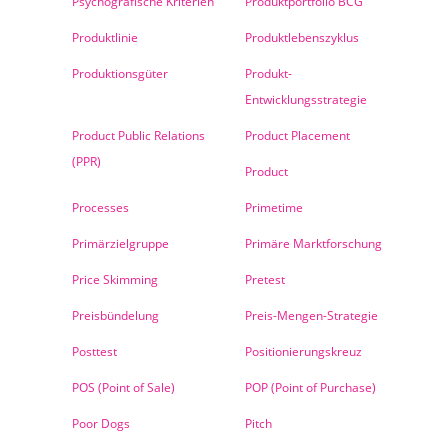
Psychografische Kriterien
Produktportfolio BCG
Produktlinie
Produktlebenszyklus
Produktionsgüter
Produkt-
Entwicklungsstrategie
Product Public Relations
Product Placement
(PPR)
Product
Processes
Primetime
Primärzielgruppe
Primäre Marktforschung
Price Skimming
Pretest
Preisbündelung
Preis-Mengen-Strategie
Posttest
Positionierungskreuz
POS (Point of Sale)
POP (Point of Purchase)
Poor Dogs
Pitch