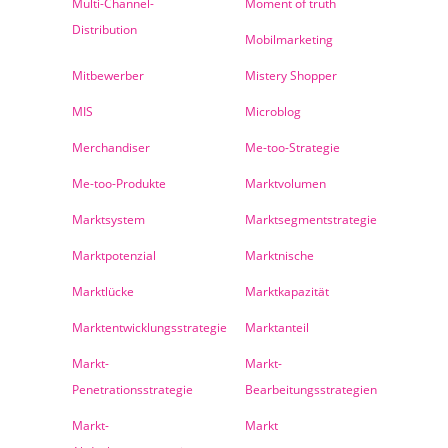
Multi-Channel-
Moment of truth
Distribution
Mobilmarketing
Mitbewerber
Mistery Shopper
MIS
Microblog
Merchandiser
Me-too-Strategie
Me-too-Produkte
Marktvolumen
Marktsystem
Marktsegmentstrategie
Marktpotenzial
Marktnische
Marktlücke
Marktkapazität
Marktentwicklungsstrategie
Marktanteil
Markt-
Markt-
Penetrationsstrategie
Bearbeitungsstrategien
Markt-
Markt